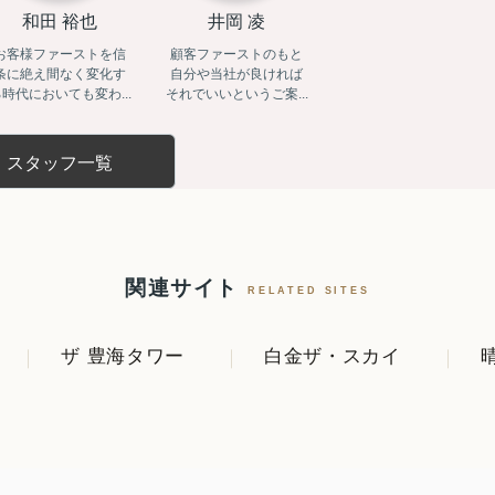
和田 裕也
井岡 凌
お客様ファーストを信
顧客ファーストのもと
条に絶え間なく変化す
自分や当社が良ければ
時代においても変わ...
それでいいというご案...
スタッフ一覧
関連サイト
RELATED SITES
ザ 豊海タワー
白金ザ・スカイ