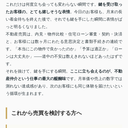
これだけは何度立ち会っても変わらない瞬間です。
鍵を受け取っ
たお客様の、とても嬉しそうな表情
。今日のお客様も、月末の長
い着金待ちを終えた後で、それでも鍵を手にした瞬間に表情がぱ
っと明るくなりました。
不動産売買は、内見・物件比較・住宅ローン審査・契約・決済
と、お客様には数ヶ月にわたる意思決定と書類手続きの連続で
す。「本当にこの物件で良かったのか」「予算は適正か」「ロー
ンは大丈夫か」——道中の不安は数えきれないほどあったはずで
す。
それを抜けて、鍵を手にする瞬間。
ここに立ち会えるのが、不動
産仲介という仕事の最大の醍醐味
です。月単価や売上の数字では
測れない達成感があり、次のお客様にも同じ体験を届けたいとい
う循環が生まれます。
これから売買を検討する方へ