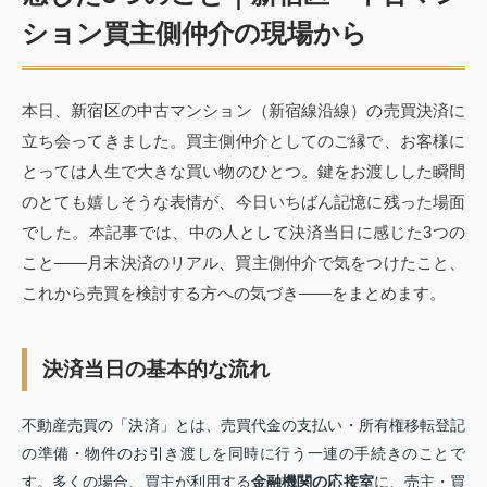
ション買主側仲介の現場から
本日、新宿区の中古マンション（新宿線沿線）の売買決済に
立ち会ってきました。買主側仲介としてのご縁で、お客様に
とっては人生で大きな買い物のひとつ。鍵をお渡しした瞬間
のとても嬉しそうな表情が、今日いちばん記憶に残った場面
でした。本記事では、中の人として決済当日に感じた3つの
こと——月末決済のリアル、買主側仲介で気をつけたこと、
これから売買を検討する方への気づき——をまとめます。
決済当日の基本的な流れ
不動産売買の「決済」とは、売買代金の支払い・所有権移転登記
の準備・物件のお引き渡しを同時に行う一連の手続きのことで
す。多くの場合、買主が利用する
金融機関の応接室
に、売主・買