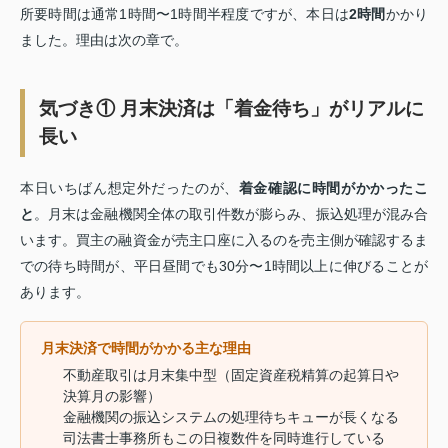
所要時間は通常1時間〜1時間半程度ですが、本日は
2時間
かかり
ました。理由は次の章で。
気づき① 月末決済は「着金待ち」がリアルに
長い
本日いちばん想定外だったのが、
着金確認に時間がかかったこ
と
。月末は金融機関全体の取引件数が膨らみ、振込処理が混み合
います。買主の融資金が売主口座に入るのを売主側が確認するま
での待ち時間が、平日昼間でも30分〜1時間以上に伸びることが
あります。
月末決済で時間がかかる主な理由
不動産取引は月末集中型（固定資産税精算の起算日や
決算月の影響）
金融機関の振込システムの処理待ちキューが長くなる
司法書士事務所もこの日複数件を同時進行している