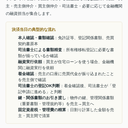
主・売主側仲介・買主側仲介・司法書士・必要に応じて金融機関
の融資担当が集合します。
決済当日の典型的な流れ
本人確認・書類確認
：免許証等、登記関係書類、売買
契約書原本
司法書士による書類精査
：所有権移転登記に必要な書
類が揃っているか確認
融資実行依頼
：買主が住宅ローンを使う場合、金融機
関に融資実行を依頼
着金確認
：売主の口座に売買代金が振り込まれたこと
を売主側で確認
司法書士の登記OK判断
：着金確認後、司法書士が「登
記申請に進める」と判断
鍵・関係書類のお引き渡し
：物件の鍵、管理関係書類
（重要書類・管理規約等）を売主→買主へ
固定資産税・管理費の精算
：日割り計算した金額を売
主・買主間で清算