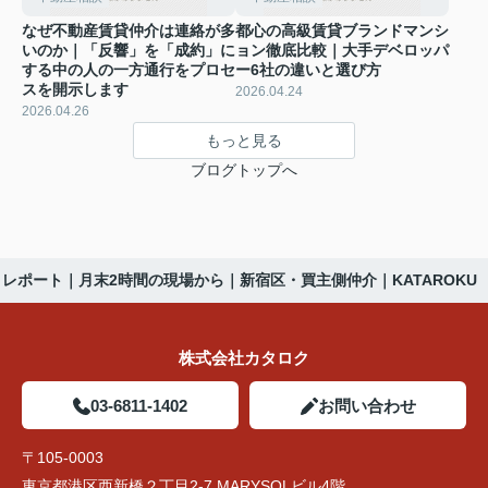
なぜ不動産賃貸仲介は連絡が多
都心の高級賃貸ブランドマンシ
いのか｜「反響」を「成約」に
ョン徹底比較｜大手デベロッパ
する中の人の一方通行をプロセ
ー6社の違いと選び方
スを開示します
2026.04.24
2026.04.26
もっと見る
ブログトップへ
レポート｜月末2時間の現場から｜新宿区・買主側仲介｜KATAROKU
株式会社カタロク
03-6811-1402
お問い合わせ
〒105-0003
東京都港区西新橋２丁目2-7 MARYSOLビル4階