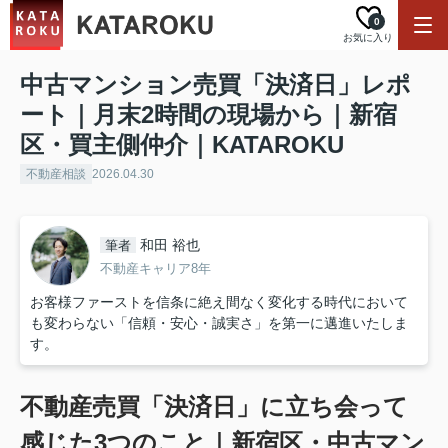
0
お気に入り
中古マンション売買「決済日」レポ
ート｜月末2時間の現場から｜新宿
区・買主側仲介｜KATAROKU
不動産相談
2026.04.30
和田 裕也
筆者
不動産キャリア8年
お客様ファーストを信条に絶え間なく変化する時代において
も変わらない「信頼・安心・誠実さ」を第一に邁進いたしま
す。
不動産売買「決済日」に立ち会って
感じた3つのこと｜新宿区・中古マン