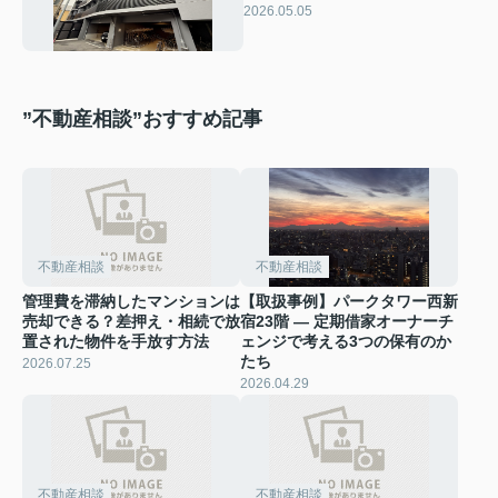
10シリーズ徹底比較
2026.05.05
”不動産相談”おすすめ記事
不動産相談
不動産相談
管理費を滞納したマンションは
【取扱事例】パークタワー西新
売却できる？差押え・相続で放
宿23階 — 定期借家オーナーチ
置された物件を手放す方法
ェンジで考える3つの保有のか
たち
2026.07.25
2026.04.29
不動産相談
不動産相談