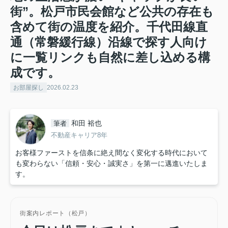
街”。松戸市民会館など公共の存在も
含めて街の温度を紹介。千代田線直
通（常磐緩行線）沿線で探す人向け
に一覧リンクも自然に差し込める構
成です。
お部屋探し
2026.02.23
和田 裕也
筆者
不動産キャリア8年
お客様ファーストを信条に絶え間なく変化する時代において
も変わらない「信頼・安心・誠実さ」を第一に邁進いたしま
す。
街案内レポート（松戸）