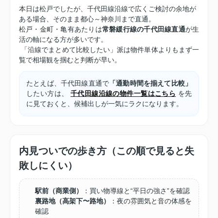
本日は松戸でしたが、千代田線沿線で広くご検討の余地が
ある場合、そのまま都心～神奈川まで直通。
松戸・金町・亀有あたりは
常磐緩行線の千代田線直通
が生
活の軸になる方が多いです。
「沿線でまとめて比較したい」派は物件単体よりもまず一
覧で相場観を掴むと判断が早い。
たとえば、千代田線直通で
「通勤時間を揃えて比較」
したい方は、
千代田線沿線の物件一覧はこちら
を先
に見ておくと、候補出しが一気にラクになります。
内見ついでの歩き方（この順で見ると失
敗しにくい）
駅前（商業側）
：買い物導線と“平日の強さ”を確認
裏路地（高架下〜路地）
：夜の雰囲気と音の体感を
確認