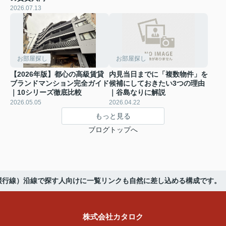
2026.07.13
お部屋探し
お部屋探し
【2026年版】都心の高級賃貸
内見当日までに「複数物件」を
ブランドマンション完全ガイド
候補にしておきたい3つの理由
｜10シリーズ徹底比較
｜谷島なりに解説
2026.05.05
2026.04.22
もっと見る
ブログトップへ
緩行線）沿線で探す人向けに一覧リンクも自然に差し込める構成です。
株式会社カタロク