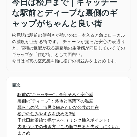
今日は松戸まで｜キャッチー
な駅前とディープな裏側のギ
ャップがちゃんと良い街
松戸駅は駅前の便利さが強いのに一本入ると急にローカル
の濃度が上がる街です。 チェーンが揃った安心の表通り
と、昭和の気配が残る裏路地の生活感が同居していて その
ギャップが「住む街」として面白い。
今日は写真の空気感を軸に松戸の街並みをまとめます。
目次
駅前の“キャッチー”：全部そろう安心感
裏側の“ディープ”：路地と高架下の温度
暮らしの芯：市民会館みたいな公共の存在
松戸の住みやすさを決める3軸
千代田線沿線で探す人へ（リンク挿入ポイント）
内見ついでの歩き方（この順で見ると失敗しにくい）
まとめ