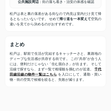
公共施設周辺
：街の落ち着き・治安の体感を確認
松戸は表と裏の落差がある街なので内見は室内だけ見て帰
るともったいないです。 せめて
帰り道を一本変えて
空気の
違いを見てから決めるのがおすすめです。
まとめ
松戸は、駅前で生活が完結するキャッチーさと、裏路地の
ディープな生活感が共存する街です。 この“共存”が合う人
には、便利だけじゃない「住む面白さ」が出ます。 そして
沿線で探すなら、まず一覧で相場観を掴むのが近道。
千代
田線沿線の物件一覧はこちら
を入口にして、通勤・買い
物・街の空気で候補を絞ると、失敗が減ります。