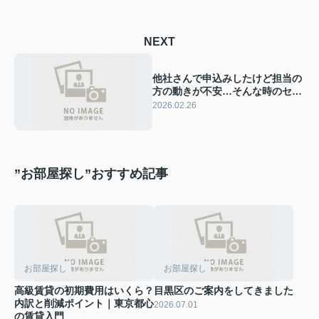
NEXT
他社さんで申込みしたけど担当の
方の動きが不安…そんな時のセカ
ンドオピニオン｜賃貸の進め方相
2026.02.26
談承ります
”お部屋探し”おすすめ記事
お部屋探し
お部屋探し
高級賃貸の初期費用はいくら？
目黒区のご案内をしてきました
内訳と削減ポイント｜東京都心
2026.07.01
の賃貸入門